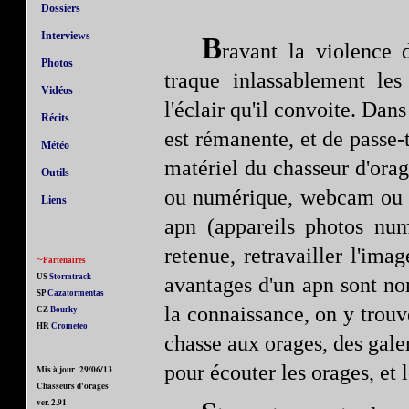
Dossiers
Interviews
B
ravant la violence 
Photos
traque inlassablement les
Vidéos
l'éclair qu'il convoite. Dans
Récits
est rémanente, et de passe-
Météo
matériel du chasseur d'ora
Outils
ou numérique, webcam ou c
Liens
apn (appareils photos num
retenue, retravailler l'imag
~
Partenaires
US
Stormtrack
avantages d'un apn sont no
SP
Cazatormentas
la connaissance, on y trouve
CZ
Bourky
HR
Crometeo
chasse aux orages, des gale
pour écouter les orages, et
Mis à jour
29/06/13
Chasseurs d'orages
ver. 2.91