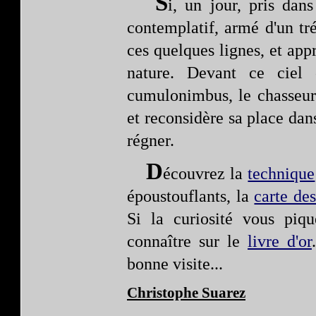
S
i, un jour, pris da
contemplatif, armé d'un tr
ces quelques lignes, et ap
nature. Devant ce ciel 
cumulonimbus, le chasseur 
et reconsidère sa place da
régner.
D
écouvrez la
technique
époustouflants, la
carte de
Si la curiosité vous piq
connaître sur le
livre d'or
bonne visite...
Christophe Suarez